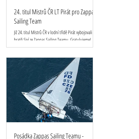
24. titul Mistrů ČR LT Pirát pro Zappas
Sailing Team
Již 24. titul Mistrů ČR v lodní třídě Pirát vybojovali
bratři Siví ze Zappas Sailing Teamu. Gratulujeme!
Kompletní výsledky - zde
Posádka Zappas Sailing Teamu -