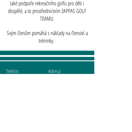
také podpoře rekreačního golfu pro děti i
dospělé, a to prostřednictvím ZAPPAS GOLF
TEAMU.
Svým členům pomáhá s náklady na členství a
tréninky.
Telefon:
Adresa:
+420 777 830 011
Bašta Bezdrev č.ev. 42,
373 41 Hluboká nad
Vltavou
IČO:
22869816
info@zappas.cz
www.zappas.cz
Účet:
757507583
/5500