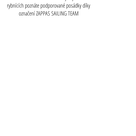
rybnících poznáte podporované posádky díky
označení ZAPPAS SAILING TEAM
Telefon:
Adresa:
+420 777 830 011
Bašta Bezdrev č.ev. 42,
373 41 Hluboká nad
Vltavou
IČO:
22869816
info@zappas.cz
www.zappas.cz
Účet:
757507583
/5500