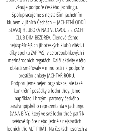
věnuje podpoře českého jachtingu.
Spolupracujeme s nejstarším jachetním
klubem v jižních Čechách – JACHETNÍ ODDÍL
SLAVOJ HLUBOKÁ NAD VLTAVOU a s YACHT
CLUB DIM BEZDREV. Členové těchto
nejúspěšnějších jihočeských klubů vítězí, i
díky spolku ZAPPAS, v celorepublikových i
mezinárodních regatách. Další aktivity v této
oblasti směřovaly v minulosti i k podpoře
prestižní ankety JACHTAŘ ROKU.
Podporujeme nejen organizace, ale také
konkrétní posádky a lodní třídy. Jsme
například i hrdými partnery českého
paralympijského reprezentanta v jachtingu
DANA BÍNY, který ve své lodní třídě patří k
světové špičce nebo jedné z nejstarších
lodních tříd ALT PIRÁT. Na českých jezerech a