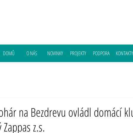
DOMŮ
O NÁS
NOVINKY
PROJEKTY
PODPORA
KONTAKTY
ohár na Bezdrevu ovládl domácí kl
Zappas z.s.