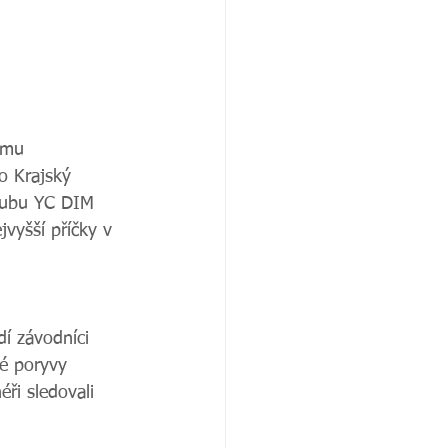
ímu 
o Krajský 
klubu YC DIM 
vyšší příčky v 
dí závodníci 
vé poryvy 
ři sledovali 