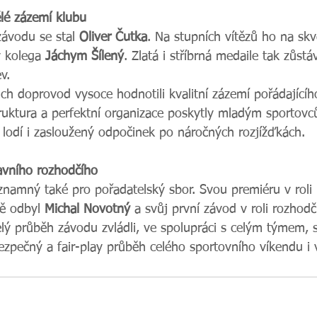
lé zázemí klubu
ávodu se stal 
Oliver Čutka
. Na stupních vítězů ho na s
ý kolega 
Jáchym Šílený
. Zlatá i stříbrná medaile tak zůst
v.
ejich doprovod vysoce hodnotili kvalitní zázemí pořádající
ruktura a perfektní organizace poskytly mladým sportov
 lodí i zasloužený odpočinek po náročných rozjížďkách.
avního rozhodčího
ýznamný také pro pořadatelský sbor. Svou premiéru v roli 
ě odbyl 
Michal Novotný
 a svůj první závod v roli rozhodčí
lý průběh závodu zvládli, ve spolupráci s celým týmem, 
bezpečný a fair-play průběh celého sportovního víkendu i 