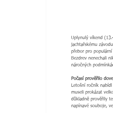
Uplynulý víkend (13.
jachtařskému závodu 
přebor pro populární
Bezdrev nenechali ni
náročných podmínká
Počasí prověřilo dov
Letošní ročník nabídl
museli prokázat velk
důkladně prověřily te
napínavé souboje, ve