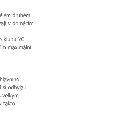
kvělém druhém 
ávají v domácím 
ho klubu YC 
cům maximální 
hlavního 
 si odbyla i 
s velkým 
v takto 