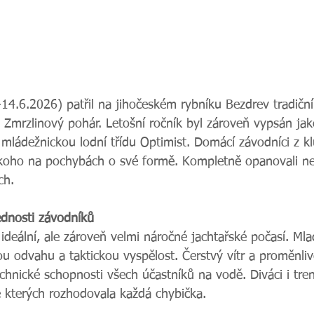
-14.6.2026) patřil na jihočeském rybníku Bezdrev tradičn
Zmrzlinový pohár. Letošní ročník byl zároveň vypsán jak
 mládežnickou lodní třídu Optimist. Domácí závodníci z 
koho na pochybách o své formě. Kompletně opanovali nej
ch.
ednosti závodníků
 ideální, ale zároveň velmi náročné jachtařské počasí. Mla
ou odvahu a taktickou vyspělost. Čerstvý vítr a proměnli
chnické schopnosti všech účastníků na vodě. Diváci i trené
 kterých rozhodovala každá chybička.