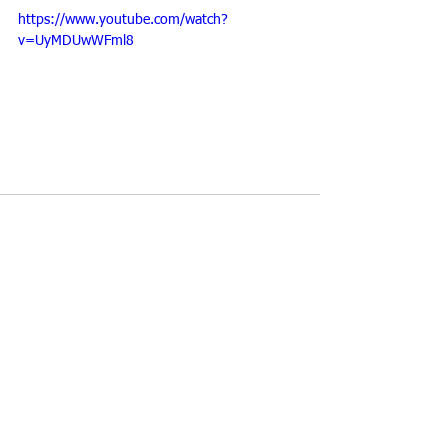
https://www.youtube.com/watch?
v=UyMDUwWFml8
Zobrazit vše
Nejnovější příspěvky